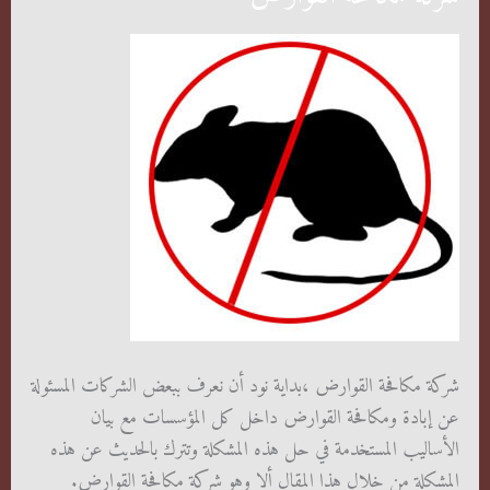
شركة مكافحة القوارض ،بداية نود أن نعرف ببعض الشركات المسئولة
عن إبادة ومكافحة القوارض داخل كل المؤسسات مع بيان
الأساليب المستخدمة في حل هذه المشكلة وتترك بالحديث عن هذه
المشكلة من خلال هذا المقال ألا وهو شركة مكافحة القوارض.