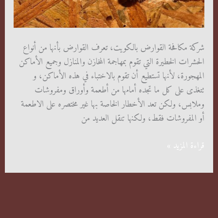
شركة مكافحة القوارض بالكويت، تعرف القوارض بأنها من أنواع
الحشرات الخطيرة التي تقوم بمهاجمة المخازن والمنازل وجميع الأماكن
المهجورة، لأنها تستطيع أن تقوم بالاختباء في هذه الأماكن، و
تتغذى على كل ما تجده أمامها من أطعمة وأوراق ومفروشات
وملابس، ولكن تعد الأخطار الخاصة بها غير مختصره على الاطعمة
أو المفروشات فقط، ولكنها تنقل العديد من
شركة
قراءة المزيد »
مكافحة
القوارض
بالكويت