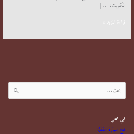
الكويت، […]
شركة
قراءة المزيد »
مكافحة
حشرات
الفيحاء
الكويت
ا
ل
ب
فني صحي
ح
فتح سيارة مقفلة
ث