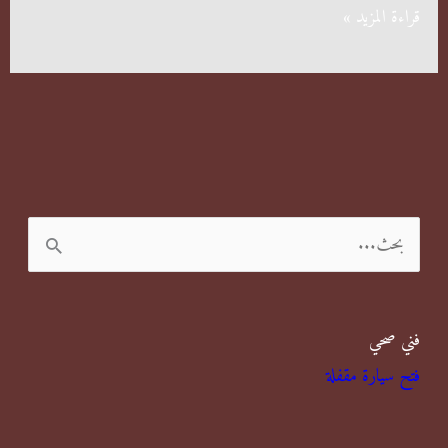
فوائد
قراءة المزيد »
المبيدات
الحشرية
ا
ل
ب
فني صحي
ح
فتح سيارة مقفلة
ث
ع