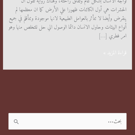
تواجه الانسان بشكل عام وتقلق راحته، وهناك رواية تقول ان
الحشرات هي أول الكائنات ظهورا علي الأرض كما ان معظمها لم
ينقرض وأيضا لا تتأثر بالعوامل الطبيعية لانها موجودة وتتأقلم في جميع
أنواع البيئات وحاول الانسان دائما الوصول الي حل للتخلص منها وهو
امر فطري […]
ابادة
قراءة المزيد »
الحشرات
المنزلية
ا
ل