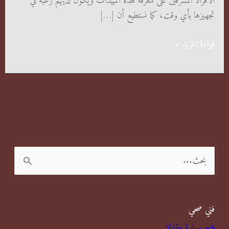
الأفراد المشرفين على معرفة هذه المبيدات ويكون لديهم رغبة في
تجهيزها بأي وقت، كما نستطيع أن […]
شركة
قراءة المزيد »
مكافحة
القوارض
مبارك
الكبير
ا
ل
ب
فني صحي
ح
فتح سيارة مقفلة
ث