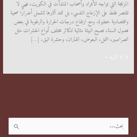
المزعجة التي تواجه الأفراد وأصحاب المنشآت في الكويت، فهي لا
تقتصر فقط على الإزعاج النفسي، بل تمتد آثارها لتشمل أضرارًا صحية
واقتصادية خطيرة. ومع ارتفاع درجات الحرارة والرطوبة في بعض
فصول السنة، تصبح البيئة مثالية لتكاثر مختلف أنواع الحشرات مثل
الصراصير، النمل، البعوض، الفئران، وحشرة البق. […]
شركة
قراءة المزيد »
ابادة
حشرات
في
الكويت
الحل
النهائي
للقضاء
ا
على
ل
جميع