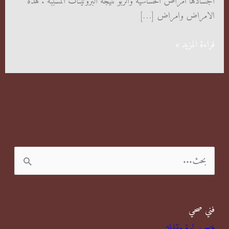
اجسادها امراض الحساسية والربو نتيجة البروتينات المسببة . لهذه
الامراض وامراض […]
التخلص
قراءة المزيد »
من
الصراصير
في
المنزل
ا
ل
ب
فني صحي
ح
فتح سيارة مقفلة
ث