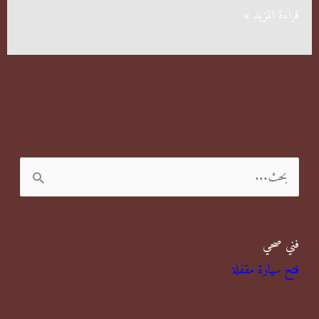
القضاء
قراءة المزيد »
على
العثة
أمر
سهل
جدا
ا
ل
ب
فني صحي
ح
فتح سيارة مقفلة
ث
ع