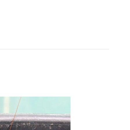
7
قراءة المزيد »
نصائح
هامة
لتجنب
الحشرات
في
منزلك
التخلص من الصراصير في المن