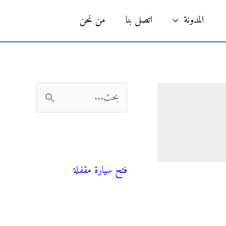
البحث
المدونة
اتصل بنا
من نحن
ا
ل
ب
فني صحي
ح
فتح سيارة مقفلة
ث
ع
ن
المدونة