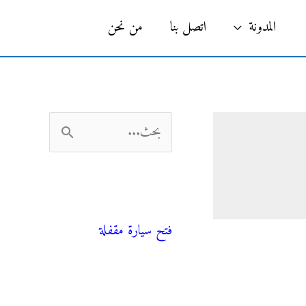
البحث
المدونة
اتصل بنا
من نحن
ا
ل
ب
فني صحي
ح
فتح سيارة مقفلة
ث
ع
ن
المدونة