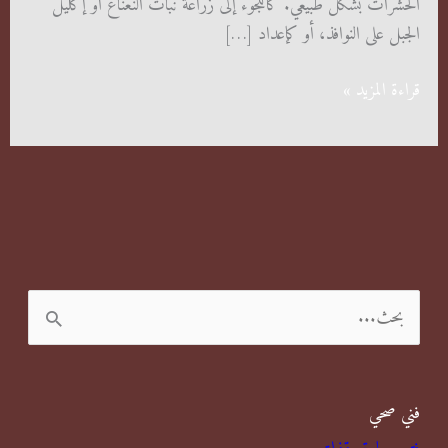
الحشرات بشكل طبيعي. كاللجوء إلى زراعة نبات النعناع أو إكليل
الجبل على النوافذ، أو كإعداد […]
مكافحة
قراءة المزيد »
حشرات
بيان
ا
ل
ب
فني صحي
ح