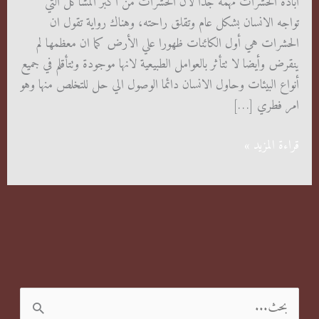
ابادة الحشرات مهمة جداً لان الحشرات من أكبر المشاكل التي
تواجه الانسان بشكل عام وتقلق راحته، وهناك رواية تقول ان
الحشرات هي أول الكائنات ظهورا علي الأرض كما ان معظمها لم
ينقرض وأيضا لا تتأثر بالعوامل الطبيعية لانها موجودة وتتأقلم في جميع
أنواع البيئات وحاول الانسان دائما الوصول الي حل للتخلص منها وهو
امر فطري […]
ابادة
قراءة المزيد »
الحشرات
المنزلية
ا