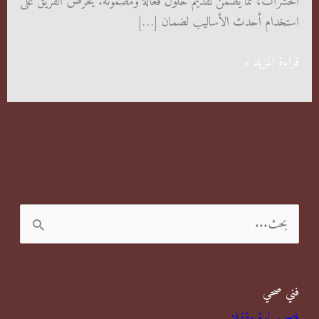
الحشرات، مما يضمن تقديم حلول فعالة ومضمونة. يحرص الفريق على
استخدام أحدث الأساليب لضمان […]
شركات
قراءة المزيد »
رش
مبيدات
بضاحية
جابر
العلي
ا
ل
ب
فني صحي
ح
فتح سيارة مقفلة
ث