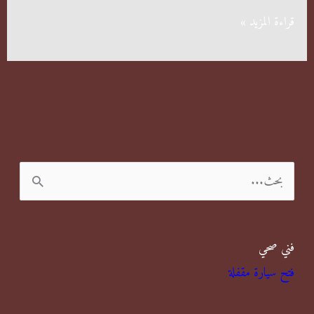
شركات
قراءة المزيد »
رش
مبيدات
قرطبة
ا
ل
ب
فني صحي
ح
فتح سيارة مقفلة
ث
ع