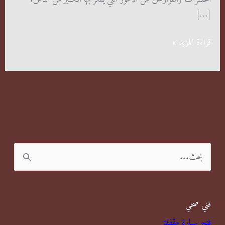
[…]
شركات
قراءة المزيد »
مكافحة
الحشرات
والقوارض
ا
ل
ب
فني صحي
ح
فتح سيارة مقفلة
ث