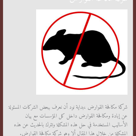
شركة مكافحة القوارض ،بداية نود أن نعرف ببعض الشركات المسئولة
عن إبادة ومكافحة القوارض داخل كل المؤسسات مع بيان
الأساليب المستخدمة في حل هذه المشكلة وتترك بالحديث عن هذه
المشكلة من خلال هذا المقال ألا وهو شركة مكافحة القوارض.