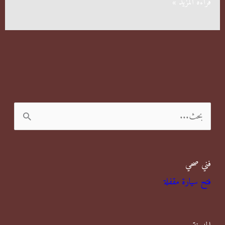
شركات
قراءة المزيد »
مكافحة
حشرات
في
الزهراء
ا
ل
ب
فني صحي
ح
فتح سيارة مقفلة
ث
ع
ن