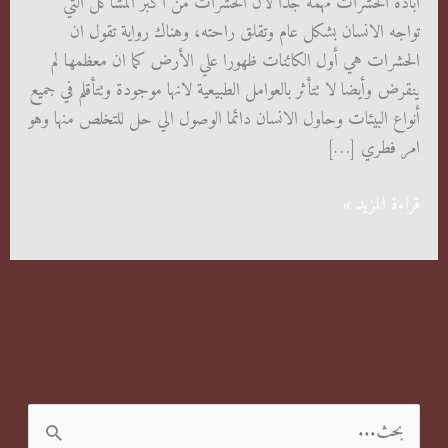
ابادة الحشرات مهمة جداً لان الحشرات من أكبر المشاكل التي
تواجه الانسان بشكل عام وتقلق راحته، وهناك رواية تقول ان
الحشرات هي أول الكائنات ظهورا علي الأرض كما ان معظمها لم
ينقرض وأيضا لا تتأثر بالعوامل الطبيعية لانها موجودة وتتأقلم في جميع
أنواع البيئات وحاول الانسان دائما الوصول الي حل للتخلص منها وهو
امر فطري […]
ابادة
قراءة المزيد »
الحشرات
المنزلية
ا