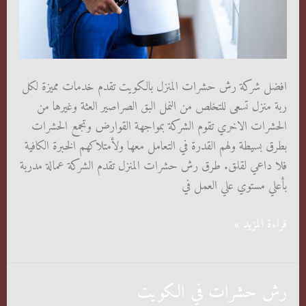
افضل شركة رش حشرات المنزل بالكويت تقدم خدمات مميزة لكل
ربة منزل تسعى للتخلص من النمل البق الصراصير العثة وغيرها من
الحشرات الاخري تقوم الشركة بمواجهة القوارض وتجمع الحشرات
بطرق بسيطة ولهم القدرة في التعامل معها ولأمتلاكهم الخبرة الكافية
فلا داعي لقلق. طرق رش حشرات المنزل تقدم الشركة عمالة مدربة
بأعلي مستوي علي العمل في
رش
قراءة المزيد »
حشرات
المنزل
رش حشرات في الكويت