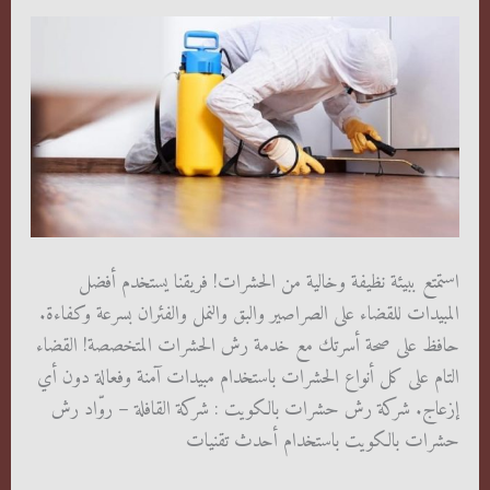
استمتع ببيئة نظيفة وخالية من الحشرات! فريقنا يستخدم أفضل
المبيدات للقضاء على الصراصير والبق والنمل والفئران بسرعة وكفاءة.
حافظ على صحة أسرتك مع خدمة رش الحشرات المتخصصة! القضاء
التام على كل أنواع الحشرات باستخدام مبيدات آمنة وفعالة دون أي
إزعاج. شركة رش حشرات بالكويت : شركة القافلة – روّاد رش
حشرات بالكويت باستخدام أحدث تقنيات