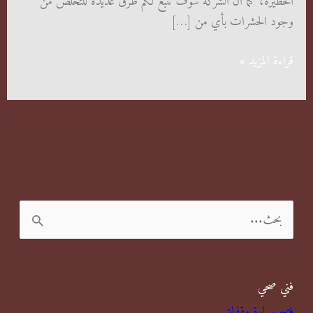
الخطيرة، كما أن الشركة سوف تتبع لكم طرق عديدة للتخلص من
وجود الحشرات بأي من […]
شركة
قراءة المزيد »
رش
مبيدات
بالفحيحيل
ا
ل
ب
فني صحي
ح
فتح سيارة مقفلة
ث