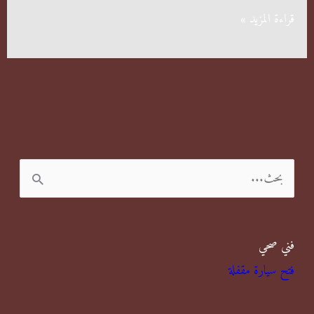
شركة
قراءة المزيد »
لرش
المنازل
من
الحشرات
ا
ل
ب
فني صحي
ح
فتح سيارة مقفلة
ث
ع