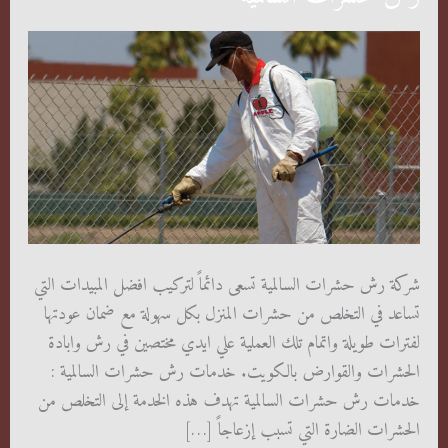
شركة رش حشرات السالمية تسعى دائماً لتركيب افضل المبيدات التي
تساعد في التخلص من حشرات المنزل بكل سهولة مع ضمان عودتها
لفترات طويلة واتمام تلك العملية علي ايدي مختصين في رش وابادة
الحشرات والقوارض بالكويت. خدمات رش حشرات السالمية :
خدمات رش حشرات السالمية تهدف هذه الخدمة إلى التخلص من
الحشرات الضارة التي تسبب إزعاجاً […]