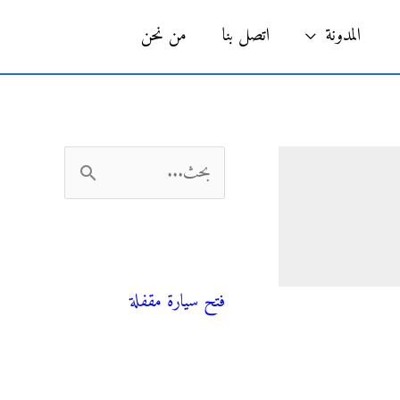
البحث
المدونة
اتصل بنا
من نحن
ا
ل
ب
فني صحي
ح
فتح سيارة مقفلة
ث
ع
ن
المدونة