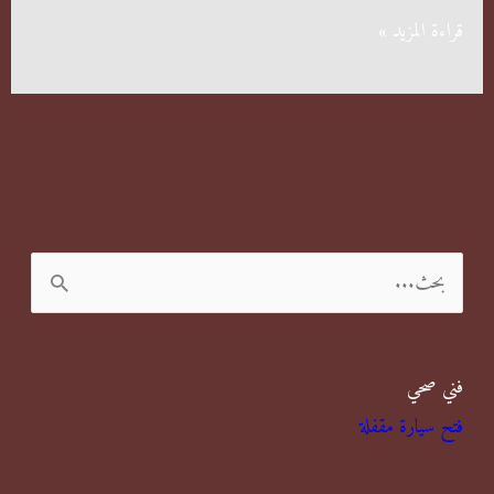
شركة
قراءة المزيد »
مكافحة
حشرات
المهبولة
ا
ل
ب
فني صحي
ح
فتح سيارة مقفلة
ث
ع