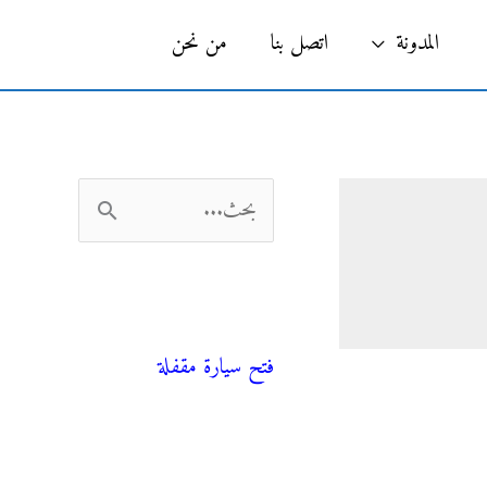
البحث
المدونة
اتصل بنا
من نحن
ا
ل
ب
فني صحي
ح
فتح سيارة مقفلة
ث
ع
ن
المدونة