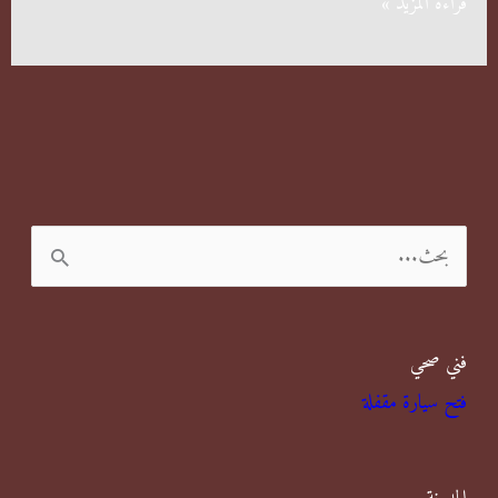
شركة
قراءة المزيد »
مكافحة
صراصير
بالكويت
ا
ل
ب
فني صحي
ح
فتح سيارة مقفلة
ث
ع
ن