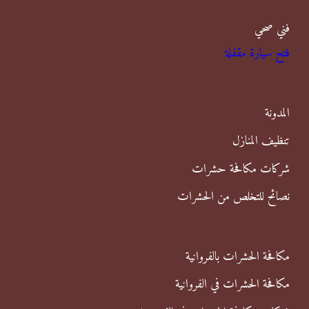
ب
فني صحي
ح
فتح سيارة مقفلة
ث
ع
ن
المدونة
:
تنظيف المنازل
شركات مكافحة حشرات
نصائح للتخلص من الحشرات
مكافحة الحشرات بالفروانية
مكافحة الحشرات في الفروانية