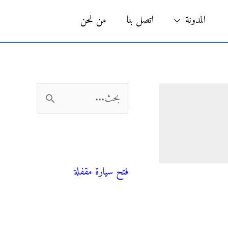
البحث
المدونة
اتصل بنا
من نحن
ا
ل
ب
فني صحي
ح
فتح سيارة مقفلة
ث
ع
ن
المدونة