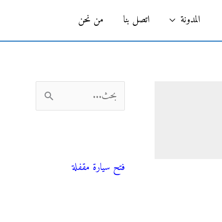
البحث
المدونة
اتصل بنا
من نحن
ا
ل
ب
فني صحي
ح
فتح سيارة مقفلة
ث
ع
ن
المدونة