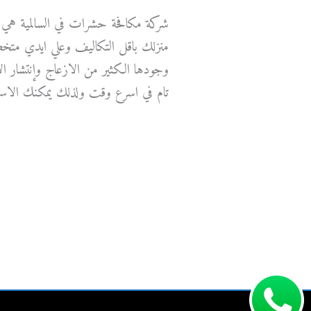
شركة مكافحة حشرات في السالمية هي
منزلك باقل التكاليف وعلي ايدي متخص
وجودها الكثير من الازعاج وإنتشار 
تام في اسرع وقت ولذلك يمكنك الاست
شركة
قراءة المزيد »
مكافحة
حشرات
في
السالمية