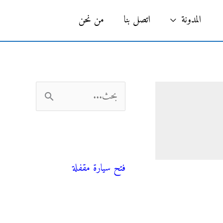
البحث
المدونة
اتصل بنا
من نحن
ا
ل
ب
فني صحي
ح
فتح سيارة مقفلة
ث
ع
ن
المدونة