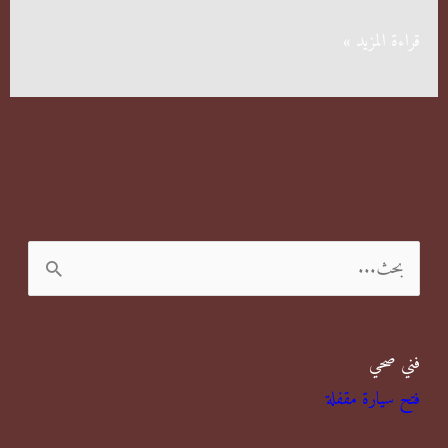
مكافحة
قراءة المزيد »
القوارض
بالكويت
ا
ل
ب
فني صحي
ح
فتح سيارة مقفلة
ث
ع