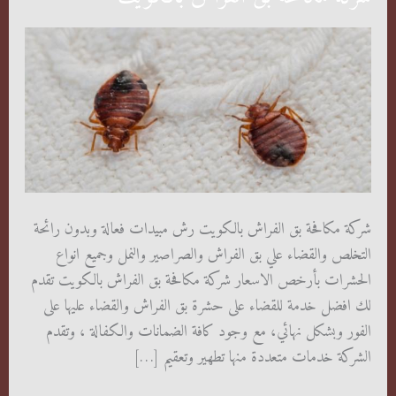
شركة مكافحة بق الفراش بالكويت رش مبيدات فعالة وبدون رائحة
التخلص والقضاء علي بق الفراش والصراصير والنمل وجميع انواع
الحشرات بأرخص الاسعار شركة مكافحة بق الفراش بالكويت تقدم
لك افضل خدمة للقضاء على حشرة بق الفراش والقضاء عليها على
الفور وبشكل نهائي، مع وجود كافة الضمانات والكفالة ، وتقدم
الشركة خدمات متعددة منها تطهير وتعقيم […]