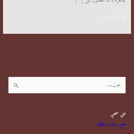
جاهزة دائما للحصول على […]
شركة
قراءة المزيد »
مكافحة
حشرات
في
حولي
ا
ل
ب
فني صحي
ح
فتح سيارة مقفلة
ث