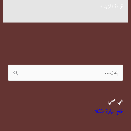
شركة
قراءة المزيد »
مبيد
حشرات
ا
ل
ب
فني صحي
ح
فتح سيارة مقفلة
ث
ع