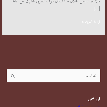
قليلة جدًا، ومن خلال هذا المقال سوف نتطرق للحديث عن كافة
[…]
رش
قراءة المزيد »
البق
بحولي
ا
ل
ب
فني صحي
ح