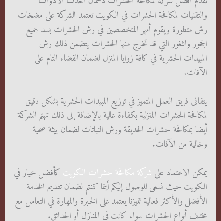
تقدم أفضل شركة لمكافحة الحشرات دسمان أحدث الأدوات
والتقنيات لمكافحة الحشرات في الكويت تعتمد الشركة على مضخات
رش متطورة ويقوم أمهر المتخصصين في رش الحشرات بسد جميع
الجحور والثغور التي قد تخرج منها الحشرات يتضمن ذلك رش
المبيدات الحشرية في كافة زوايا المنزل لضمان القضاء التام على
الآفات.
يتفانى فريق العمل المتميز في توزيع المبيدات الحشرية بشكل دقيق
لمكافحة الحشرات المنزلية بكفاءة عالية بالإضافة إلى ذلك تهتم الشركة
أيضا بمكافحة حشرات الحديقة ورش النباتات لضمان بيئة صحية
وخالية من الآفات.
يمكن الاعتماد على
شركة مكافحة حشرات الكويت
كأفضل خيار في
الكويت حيث نسعى للوصول إليكم أينما كنتم لضمان تقديم الخدمة
الأفضل والأكثر فعالية تميزنا يعتمد على الخبرة والمهارة في التعامل مع
مختلف أنواع الحشرات سواء كانت في المنازل أو الحدائق.