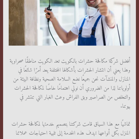
أفضل شركة مكافحة حشرات بالكويت تعد الكويت مناطقًا صحراوية
وهذا يعني أن انتشار الحشرات بأشكالها المختلفة يعد أمرًا شائعًا في
المنازل والمنشآت نحن جميعًا نضع السلامة الصحية ونظافة البيئة من
أولوياتنا لذا من الضروري أن نولي اهتمامًا خاصًا لمكافحة الحشرات
والتخلص من الصراصير وبق الفراش وعث الغبار التي تنتشر في
بيوتنا.
تماشيًا مع هذا السياق قامت شركتنا بتصميم خدمتها لمكافحة حشرات
المنزل بكل أنواعها تهدف هذه الخدمة إلى تلبية احتياجات عملائنا