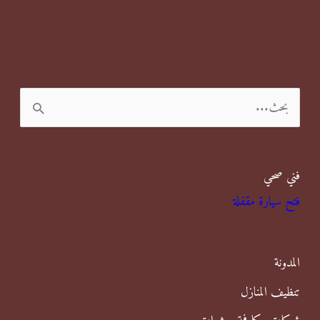
ا
ل
ب
فني صحي
ح
فتح سيارة مقفلة
ث
ع
ن
المدونة
:
تنظيف المنازل