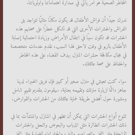
المخاطر الصحية هو أمر يأتي في صدارة اهتماماتنا وأولوياتنا.
ندرك جيدًا أن فراش الأطفال قد يكون مكانًا مثاليًا لتواجد بق
الفراش والحشرات الأخرى التي قد تشكل خطرًا على صحتهم هذه
الحشرات قد تكون سببًا في انتقال الأمراض وزيادة احتمالية إصابة
الأطفال بالربو في وقت لاحق لهذا السبب، نقدم خدمات متخصصة
في مجال مكافحة حشرات المنزل بهدف القضاء على هذه المخاطر
والحفاظ على صحة عائلتك.
سواء كنت تعيش في منزل صغير أو كبير فإن فريق الخبراء لدينا
جاهز دائمًا لزيارة منزلك وتقييمه بعناية. سيقومون بتقديم تقييم شامل
ومشورة حول أفضل طريقة لحماية عائلتك من الحشرات والقوارض.
تتنوع أنواع الحشرات التي يمكن أن تظهر في المنازل والمنشآت بما في
ذلك الحشرات الطائرة مثل الذباب والبعوض والنحل والحشرات
الزاحفة مثل النمل والصراصير والبق، والحشرات الضارة مثل النمل