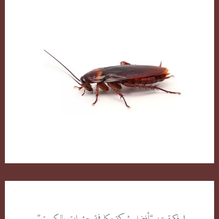
مكافحة القوارض بالكويت
الصراصير وطرق التخلص منها بكل سهولة
1 فكرة عن “أفضل شركة مكافحة حشرات بالكويت”