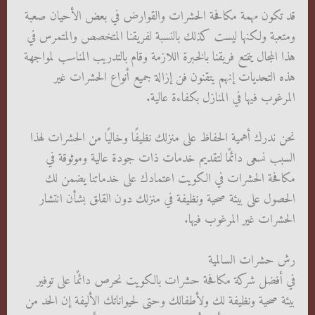
قد تكون مهمة مكافحة الحشرات والقوارض في بعض الأحيان صعبة
ومتعبة ولكنها ليست كذلك بالنسبة لفريقنا المتخصص والمتمرس في
هذا المجال يتمتع فريقنا بالخبرة اللازمة وقام بالتدريب المناسب لمواجهة
هذه التحديات إنهم يتقنون فن إزالة جميع أنواع الحشرات غير
المرغوب فيها في المنازل بكفاءة عالية.
نحن ندرك أهمية الحفاظ على منزلك نظيفًا وخاليًا من الحشرات لهذا
السبب نسعى دائمًا لتقديم خدمات ذات جودة عالية وموثوقة في
مكافحة الحشرات في الكويت اعتمادك على خدماتنا يضمن لك
الحصول على بيئة صحية ونظيفة في منزلك دون القلق بشأن انتشار
الحشرات غير المرغوب فيها.
رش حشرات السالمية
في أفضل شركة مكافحة حشرات بالكويت نحرص دائمًا على توفير
بيئة صحية ونظيفة لك ولأطفالك وحتى لحيواناتك الأليفة إن الحد من