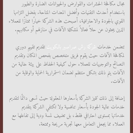
مجال مكافحة الحشرات والقوارض والحيوانات الضارة والطيور
باستخدام أحدث التقنيات وأفضل المعدات المتاحة. بفضل التزامها
القوي بالجودة والاحترافية، أصبحت هذه الشركة خيارًا ممتازًا للعملاء
الذين يبحثون عن حلاً فعالاً لمشكلة الآفات في منازلهم أو مكاتبهم.
تتضمن خدمات
شركة رش صراصير بالكويت
تقديم تقييم دوري
لمكافحة الآفات حيث يقوم فريق متخصص بفحص المكان وتقديم
النصائح والتوجيهات للعملاء حول كيفية الحفاظ على بيئة خالية من
الآفات يتم ذلك بشكل منتظم لضمان استمرارية الحماية والوقاية من
الآفات.
إضافة إلى ذلك تتميز الشركة بأسعارها المعقولة حيث تسعى دائمًا لتقديم
خدمات عالية الجودة بأسعار تنافسية ولا تكتفي الشركة بتقديم
خدماتها بمستوى احترافي فقط، بل تضيف لمسة ودية إلى تفاعلها مع
العملاء مما يجعل التعامل معها تجربة مريحة وممتعة.