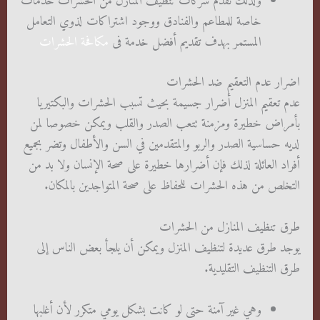
ولذلك تقدم شركات تنظيف المنازل من الحشرات خدمات
خاصة للمطاعم والفنادق ووجود اشتراكات لذوي التعامل
المستمر بهدف تقديم أفضل خدمة فى
مكافحة الحشرات
اضرار عدم التعقيم ضد الحشرات
عدم تعقيم المنزل أضرار جسيمة بحيث تسبب الحشرات والبكتيريا
بأمراض خطيرة ومزمنة تتعب الصدر والقلب ويمكن خصوصا لمن
لديه حساسية الصدر والربو والمتقدمين في السن والأطفال وتضر بجميع
أفراد العائلة لذلك فإن أضرارها خطيرة على صحة الإنسان ولا بد من
التخلص من هذه الحشرات للحفاظ على صحة المتواجدين بالمكان.
طرق تنظيف المنازل من الحشرات
يوجد طرق عديدة لتنظيف المنزل ويمكن أن يلجأ بعض الناس إلى
طرق التنظيف التقليدية.
وهي غير آمنة حتى لو كانت بشكل يومي متكرر لأن أغلبها