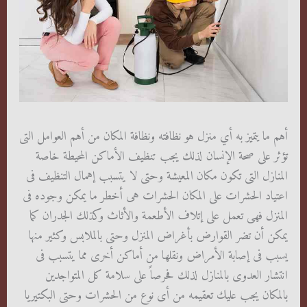
أهم ما يتميز به أي منزل هو نظافته ونظافة المكان من أهم العوامل التى
تؤثر على صحة الإنسان لذلك يجب تنظيف الأماكن المحيطة خاصة
المنازل التى تكون مكان المعيشة وحتى لا يتسبب إهمال التنظيف فى
اعتياد الحشرات على المكان الحشرات هى أخطر ما يمكن وجوده فى
المنزل فهى تعمل على إتلاف الأطعمة والأثاث وكذلك الجدران كما
يمكن أن تضر القوارض بأغراض المنزل وحتى بالملابس وكثير منها
يسبب فى إصابة الأمراض ونقلها من أماكن أخرى مما يتسبب فى
انتشار العدوى بالمنازل لذلك فحرصاً على سلامة كل المتواجدين
بالمكان يجب عليك تعقيمه من أى نوع من الحشرات وحتى البكتيريا