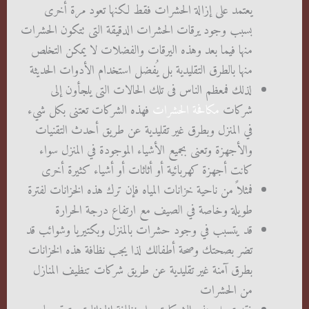
يعتمد على إزالة الحشرات فقط لكنها تعود مرة أخرى
بسبب وجود يرقات الحشرات الدقيقة التى تتكون الحشرات
منها فيما بعد وهذه اليرقات والفضلات لا يمكن التخلص
منها بالطرق التقليدية بل يُفضل استخدام الأدوات الحديثة
لذلك فمعظم الناس فى تلك الحالات التى يلجأون إلى
شركات
مكافحة الحشرات
فهذه الشركات تعتنى بكل شيء
في المنزل وبطرق غير تقليدية عن طريق أحدث التقنيات
والأجهزة وتعنى بجميع الأشياء الموجودة في المنزل سواء
كانت أجهزة كهربائية أو أثاثات أو أشياء كثيرة أخرى
فمثلاً من ناحية خزانات المياه فإن ترك هذه الخزانات لفترة
طويلة وخاصة في الصيف مع ارتفاع درجة الحرارة
قد يتسبب في وجود حشرات بالمنزل وبكتيريا وشوائب قد
تضر بصحتك وصحة أطفالك لذا يجب نظافة هذه الخزانات
بطرق آمنة غير تقليدية عن طريق شركات تنظيف المنازل
من الحشرات