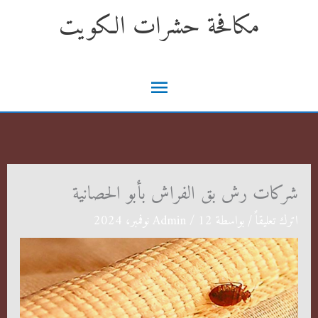
خطي
مكافحة حشرات الكويت
لى
لمحتوى
القائمة
الرئيسية
شركات رش بق الفراش بأبو الحصانية
اترك تعليقاً
/ بواسطة
12 نوفمبر، 2024
/
Admin