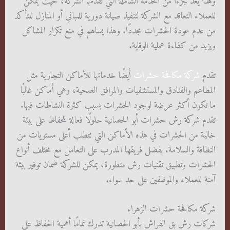
وهذا يعد جزءًا من الخدمة الشاملة التي تقدمها الشركة، حيث يمكن
للعملاء التعاقد مع الشركة لتنفيذ صيانة دورية للمباني أو المنازل للتأكد
من عدم عودة الحشرات مجددًا. وهذا يساهم في منع تكرار المشاكل
ويزيد من كفاءة عملية الوقاية.
تقدم
شركة مكافحة حشرات
أيضًا خدماتها للأماكن التجارية مثل
المطاعم والفنادق والمستشفيات والمرافق الصحية، وهي أماكن غالبًا
ما تكون أكثر عرضة لوجود الحشرات بسبب كثرة النشاطات فيها.
تقدم شركة رش حشرات أبو الحصانية حلولًا فعالة للحفاظ على بيئة
خالية من الحشرات في هذه الأماكن التي تتطلب أعلى مستويات من
النظافة والسلامة. بفضل فريقها المدرب على التعامل مع مختلف أنواع
الحشرات وتطبيق تقنيات رش متطورة، يمكن للشركة ضمان توفير بيئة
آمنة للعملاء والموظفين على حد سواء.
شركة مكافحة حشرات الزهراء
شركات رش بق الفراش بأبو الحصانية تدرك تمامًا أهمية الحفاظ على