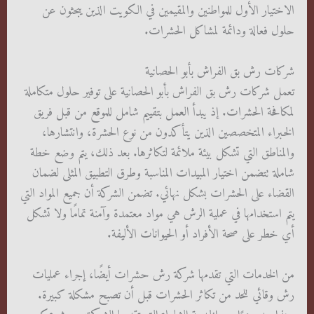
الاختيار الأول للمواطنين والمقيمين في الكويت الذين يبحثون عن
حلول فعالة ودائمة لمشاكل الحشرات.
شركات رش بق الفراش بأبو الحصانية
تعمل شركات رش بق الفراش بأبو الحصانية على توفير حلول متكاملة
لمكافحة الحشرات. إذ يبدأ العمل بتقييم شامل للموقع من قبل فريق
الخبراء المتخصصين الذين يتأكدون من نوع الحشرة، وانتشارها،
والمناطق التي تشكل بيئة ملائمة لتكاثرها. بعد ذلك، يتم وضع خطة
شاملة تتضمن اختيار المبيدات المناسبة وطرق التطبيق المثلى لضمان
القضاء على الحشرات بشكل نهائي. تضمن الشركة أن جميع المواد التي
يتم استخدامها في عملية الرش هي مواد معتمدة وآمنة تمامًا ولا تشكل
أي خطر على صحة الأفراد أو الحيوانات الأليفة.
من الخدمات التي تقدمها شركة رش حشرات أيضًا، إجراء عمليات
رش وقائي للحد من تكاثر الحشرات قبل أن تصبح مشكلة كبيرة.