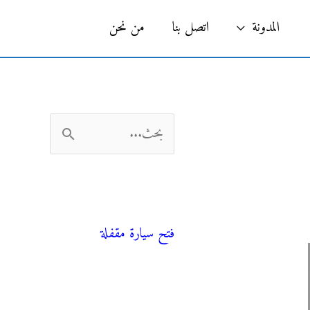
البحث
المدونة
اتصل بنا
من نحن
ا
ل
ب
فني صحي
ح
فتح سيارة مقفلة
ث
ع
ن
المدونة