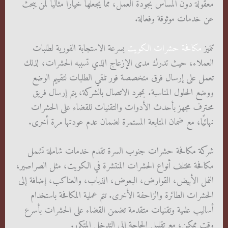
معقولة دون المساس بجودة العمل، مما يجعلها خيارًا مثاليًا لمن يبحث
عن خدمات موثوقة وفعالة.
تتميز
مكافحة حشرات الكويت
بسرعة الاستجابة الفورية لطلبات
العملاء، حيث تدرك مدى الإزعاج الذي تسببه الحشرات، لذلك
تعمل على إرسال فرق متخصصة فور تلقي الطلبات لتقييم الوضع
ووضع الحلول المناسبة. بمجرد الاتصال بالشركة، يتم إرسال فريق
محترف مجهز بأحدث الأدوات والتقنيات للقضاء على الحشرات
نهائيًا، مع ضمان المتابعة المستمرة لضمان عدم عودتها مرة أخرى.
شركة مكافحة حشرات جنوب السرة تقدم خدمات شاملة تشمل
مكافحة مختلف أنواع الحشرات المنتشرة في الكويت، مثل الصراصير،
النمل الأبيض، القوارض، البعوض، الذباب، والعناكب، إضافة إلى
الحشرات الطائرة والزاحفة الأخرى. تتم عملية المكافحة باستخدام
أساليب علمية وتقنيات متقدمة تضمن القضاء على الحشرات بأسرع
وقت ممكن، مع تقليل الحاجة إلى التدخل المتكرر.