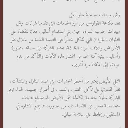
رش مبيدات ضاحية جابر العلي
تعد مكافحة القوارض من أبرز الخدمات التي تقدمها شركات رش
مبيدات جنوب السرة، حيث يتم استخدام أساليب فعالة للقضاء على
الفئران والجرذان التي تشكل خطرًا على الصحة العامة من خلال نقل
الأمراض وإتلاف المواد الغذائية. تعتمد الشركة على مصائد متطورة
وأساليب بيئية آمنة للحد من انتشار هذه الآفات والتأكد من عدم
عودتها إلى المكان مرة أخرى.
النمل الأبيض يُعتبر من أخطر الحشرات التي تهدد المنازل والمنشآت،
نظرًا لقدرتها على تآكل الخشب والتسبب في أضرار جسيمة. لهذا، توفر
الشركة حلولًا متقدمة لمكافحة النمل الأبيض باستخدام تقنيات
متخصصة تعمل على القضاء عليه من جذوره، مما يمنع انتشاره في
المستقبل ويحافظ على سلامة المباني.