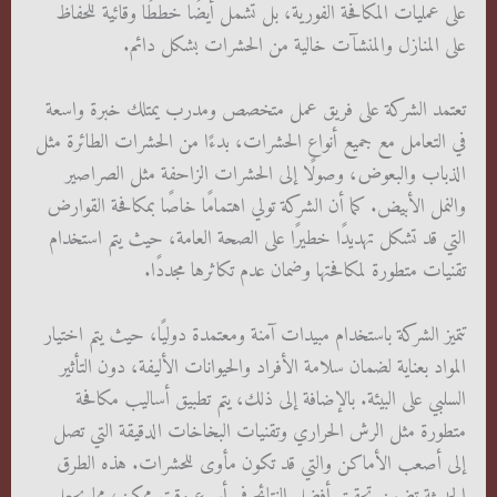
على عمليات المكافحة الفورية، بل تشمل أيضًا خططًا وقائية للحفاظ
على المنازل والمنشآت خالية من الحشرات بشكل دائم.
تعتمد الشركة على فريق عمل متخصص ومدرب يمتلك خبرة واسعة
في التعامل مع جميع أنواع الحشرات، بدءًا من الحشرات الطائرة مثل
الذباب والبعوض، وصولًا إلى الحشرات الزاحفة مثل الصراصير
والنمل الأبيض. كما أن الشركة تولي اهتمامًا خاصًا بمكافحة القوارض
التي قد تشكل تهديدًا خطيرًا على الصحة العامة، حيث يتم استخدام
تقنيات متطورة لمكافحتها وضمان عدم تكاثرها مجددًا.
تتميز الشركة باستخدام مبيدات آمنة ومعتمدة دوليًا، حيث يتم اختيار
المواد بعناية لضمان سلامة الأفراد والحيوانات الأليفة، دون التأثير
السلبي على البيئة. بالإضافة إلى ذلك، يتم تطبيق أساليب مكافحة
متطورة مثل الرش الحراري وتقنيات البخاخات الدقيقة التي تصل
إلى أصعب الأماكن والتي قد تكون مأوى للحشرات. هذه الطرق
الحديثة تضمن تحقيق أفضل النتائج في أسرع وقت ممكن، مما يجعل