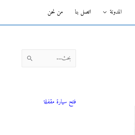
البحث
المدونة
اتصل بنا
من نحن
ا
ل
ب
فني صحي
ح
فتح سيارة مقفلة
ث
ع
ن
المدونة