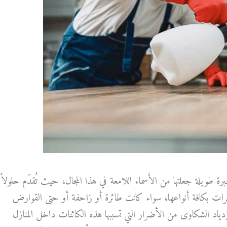
طويلة جعلتها من الأسماء اللامعة في هذا المجال، حيث تُقدّم حلولاً
ات بكافة أنواعها، سواء كانت طائرة أو زاحفة أو حتى القوارض
دياد الشكاوى من الأضرار التي تسببها هذه الكائنات داخل المنازل