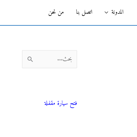
البحث
المدونة
اتصل بنا
من نحن
ا
ل
ب
فني صحي
ح
فتح سيارة مقفلة
ث
ع
ن
المدونة