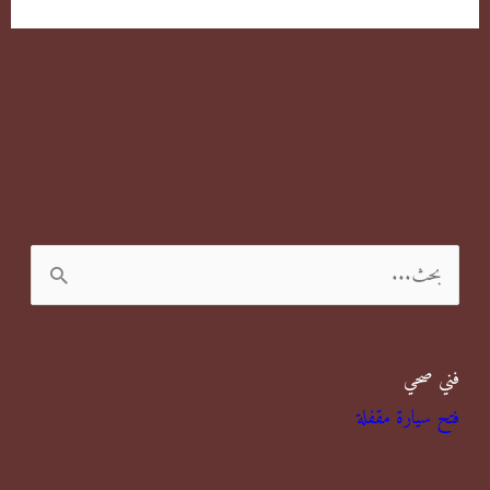
ا
ل
ب
فني صحي
ح
فتح سيارة مقفلة
ث
ع