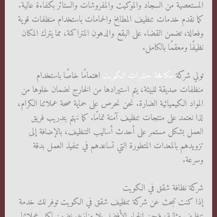
المستعصية من السجاد والموكيت والمفروشات والستائر بكفاءة عالية.
كما نقدم خدمات تنظيف المطابخ والحمامات باستخدام منظفات قوية
وفعالة، تضمن القضاء على البقع والدهون المتراكمة، مما يترك المكان
نظيفًا ومعقمًا بالكامل.
تولي شركة
مكافحة حشرات الكويت
اهتمامًا خاصًا باستخدام
منظفات صديقة للبيئة، يتم استيرادها من الخارج لضمان خلوها من
المواد الكيميائية الضارة. نحن نحرص على حماية صحة عملائنا الكرام،
لذا نعتمد على منتجات تنظيف آمنة تمامًا. كما نهتم بتدريب فريق
العمل بشكل مستمر على أحدث أساليب التنظيف، بالإضافة إلى
تزويدهم بالمعدات المتطورة التي تساعدهم في تنفيذ العمل بدقة
وسرعة.
شركة نظافة شقق في الكويت
إذا كنت تبحث عن شركة تنظيف شقق في الكويت توفر لك خدمة
تنظيف مثالية، فنحن الخيار الأفضل بلا منازع. نضمن لكل عملائنا