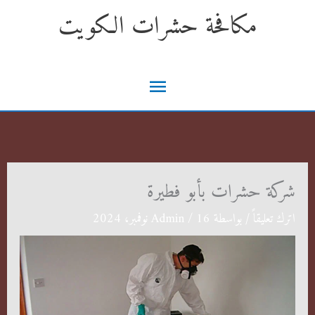
خطي
مكافحة حشرات الكويت
لى
لمحتوى
القائمة
الرئيسية
شركة حشرات بأبو فطيرة
اترك تعليقاً
/ بواسطة
16 نوفمبر، 2024
/
Admin