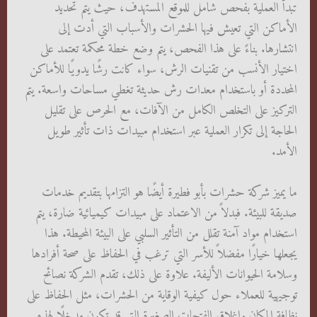
تبدأ العملية بفحص شامل للموقع المستهدف، حيث يتم تحديد
الأماكن التي تعيش فيها الحشرات والأسباب التي أدت إلى
انتشارها. بناءً على هذا الفحص، يتم وضع خطة محكمة تعتمد على
اختيار الأنسب من تقنيات الرش، سواء كانت رشًا يدويًا للأماكن
المحددة أو باستخدام معدات رش حديثة تغطي مساحات واسعة. يتم
التركيز على التخلص الكامل من الآفات، مع الحرص على تقليل
الحاجة إلى تكرار العملية عبر استخدام مبيدات ذات تأثير طويل
الأمد.
ما يميز شركة حشرات بأبو فطيرة أيضًا هو التزامها بتقديم خدمات
صديقة للبيئة. فبدلاً من الاعتماد على مبيدات كيميائية ضارة، يتم
استخدام مواد آمنة تقلل من التأثير السلبي على البيئة المحيطة. هذا
يجعلها خيارًا مفضلاً للأسر التي ترغب في الحفاظ على صحة أفرادها
وسلامة الحيوانات الأليفة. علاوة على ذلك، تقدم الشركة نصائح
توجيهية للعملاء حول كيفية الوقاية من الحشرات، مثل الحفاظ على
نظافة المكان وإغلاق الفتحات الصغيرة التي قد تكون مدخلًا لهذه