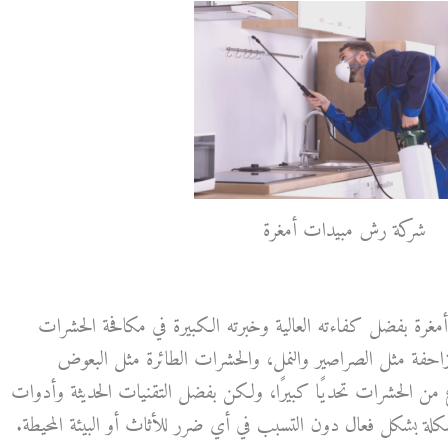
شركة رش مبيدات أمغرة
رة بفضل كفاءته العالية وخبرته الكبيرة في مكافحة الحشرات
الزاحفة مثل الصراصير والنمل، والحشرات الطائرة مثل البعوض
واع من الحشرات تحديًا كبيرًا، ولكن بفضل التقنيات الحديثة وأدوات
مشكلة بشكل فعال دون التسبب في أي ضرر للأثاث أو البيئة المحيطة.