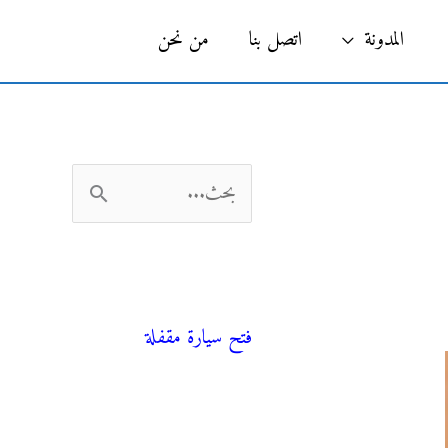
البحث
المدونة
اتصل بنا
من نحن
ا
ل
ب
فني صحي
ح
فتح سيارة مقفلة
ث
ع
ن
المدونة