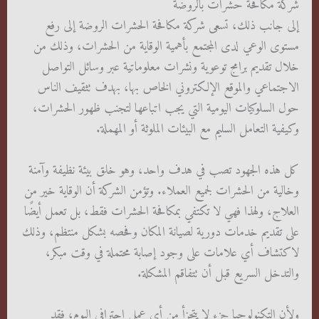
شركة مكافحة حشرات بالروضة
إلى جانب ذلك، تسعى شركة مكافحة الحشرات الروضة إلى رفع
مستوى الوعي لدى المجتمع بأهمية الوقاية من الحشرات، وذلك من
خلال تقديم برامج توعوية ونشرات معلوماتية عبر وسائل التواصل
الاجتماعي والموقع الإلكتروني الخاص بها، بهدف تثقيف الناس
حول السلوكيات اليومية التي يجب اتباعها لتجنب ظهور الحشرات،
وكيفية التعامل السليم مع البيئات الملوثة أو المهملة.
كل هذه الجهود تصب في هدف واحد، وهو خلق بيئة نظيفة وآمنة
وخالية من الحشرات لجميع العملاء. وتؤمن الشركة أن الوقاية خير من
العلاج، ولهذا فهي لا تكتفي بمكافحة الحشرات فقط، بل تعمل أيضًا
على تقديم خدمات دورية لصيانة المكان وفحصه بشكل منتظم، وذلك
لاكتشاف أي علامات على وجود إصابة محتملة في وقت مبكر،
والتدخل السريع قبل أن تتفاقم المشكلة.
ولأن التكنولوجيا جزء لا يتجزأ من أي عمل احترافي اليوم، فقد