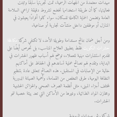
مبيدات معتمدة من الجهات الرسمية، تمت تجربتها سابقًا وثبتت
فعاليتها، كما أن طريقة استخدامها تخضع لشروط دقيقة تراعي السلامة
العامة وتضمن الحماية الكاملة للسكان، سواء كانوا أفرادًا يعيشون في
المنازل أو موظفين داخل منشآت تجارية أو صناعية.
ومن أجل ضمان نتائج مستدامة وطويلة الأمد، لا تكتفي شركة
مكافحة
حشرات الكويت
فقط بتطبيق العلاج المناسب، بل تحرص أيضًا على
تقديم استشارات مهنية للعملاء، توضح لهم أسباب ظهور الحشرات في
البداية، وتقدم لهم نصائح عملية تساعدهم في الحفاظ على أماكنهم
خالية من الإصابات في المستقبل. هذه النصائح تتعلق عادة بتنظيم
النظافة اليومية، طرق التخلص من القمامة، وأهمية الصيانة الدورية
لمختلف أجزاء المبنى، مثل أنظمة الصرف الصحي والخزائن الخشبية
ومخازن المواد الغذائية، وغيرها من الأماكن التي تعد بيئة خصبة لنمو
الحشرات.
شركة رش مبيدات الروضة