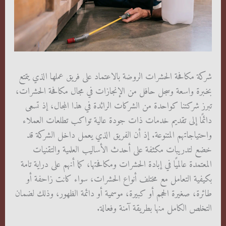
شركة مكافحة الحشرات الروضة بالاعتماد على فريق عملها الذي يتمتع
بخبرة واسعة وسجل حافل من الإنجازات في مجال مكافحة الحشرات،
تبرز شركتنا كواحدة من الشركات الرائدة في هذا المجال، إذ تسعى
دائمًا إلى تقديم خدمات ذات جودة عالية تواكب تطلعات العملاء
واحتياجاتهم المتنوعة. إذ أن الفريق الذي يعمل داخل الشركة قد
خضع لتدريبات مكثفة على أحدث الأساليب العلمية والتقنيات
المعتمدة عالميًا في إبادة الحشرات ومكافحتها، كما أنهم على دراية تامة
بكيفية التعامل مع مختلف أنواع الحشرات، سواء كانت زاحفة أو
طائرة، صغيرة الحجم أو كبيرة، موسمية أو دائمة الظهور، وذلك لضمان
التخلص الكامل منها بطريقة آمنة وفعالة.