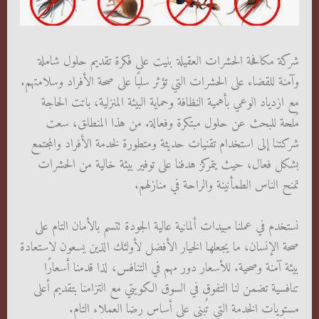
شركة مكافحة الحشرات العقيلة بنيت على فكرة تقديم حلول شاملة
وآمنة للقضاء على الحشرات التي تؤثر سلبًا على صحة الأفراد وسلامتهم.
مع ازدياد الوعي بأهمية النظافة وحماية البيئة المنزلية، باتت الحاجة
مُلحة للبحث عن حلول مبتكرة وفعالة. من هذا المنطلق، سعت
شركتنا إلى استخدام تقنيات حديثة ومتطورة لخدمة الأفراد والمجتمع
بشكل فعال، حيث يتمركز هدفنا على توفير بيئة خالية من الحشرات
تمنح الناس الطمأنينة والراحة في منازلهم.
نستخدم في عملنا مبيدات ألمانية عالية الجودة تتسم بالأمان التام على
صحة الإنسان، ما يجعلها الخيار الأفضل لأولئك الذين يسعون لاستعادة
بيئة آمنة وصحية. للأسعار دور مهم في التنافس، لذا قدمنا أسعارًا
تنافسية تضمن لنا التفوق في السوق الكويتي مع التزامنا بتقديم أعلى
مستويات الخدمة التي تُبنى على أساس رضا العملاء التام.