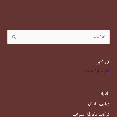
ا
ل
ب
فني صحي
ح
فتح سيارة مقفلة
ث
ع
ن
المدونة
:
تنظيف المنازل
شركات مكافحة حشرات