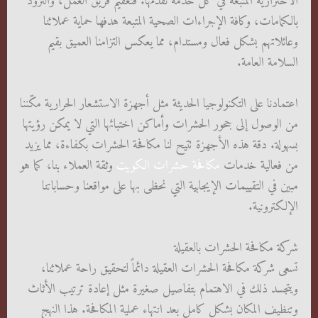
الاحترازية المتبعة في كل خدمة نقدمها. فتعقيم فريق العمل، والتزود
بالكمامات، وكافة الإجراءات الصحية المتبعة هدفها حماية عملائنا
وعائلاتهم بشكل فعال ومستدام، مما يعكس التزامنا العميق بقيم
السلامة العامة.
اعتمادنا على التكنولوجيا الحديثة مثل أجهزة الاستشعار الحرارية مكّننا
من الوصول إلى جحور الحشرات وأماكن اختبائها التي لا يمكن رؤيتها
بسهولة. دقة هذه الأجهزة تتيح لنا مكافحة الحشرات بكفاءة، مما يزيد
من فعالية خدمات
مكافحة حشرات الكويت
وثقة العملاء بنا، كما هو
مبين في التقييمات الإيجابية التي نحظى بها على مواقعنا وحساباتنا
الإلكترونية.
شركة مكافحة الحشرات بالعقيلة
تسعى شركة مكافحة الحشرات العقيلة دائماً لتحقيق راحة عملائنا،
ويتجسد ذلك في الاهتمام بتفاصيل صغيرة مثل إعادة ترتيب الأثاث
وتنظيف المكان بشكل كامل بعد انتهاء عملية المكافحة. هذا النهج