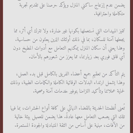
يضمن عدم إزعاج ساكني المنزل ويؤكد حرصنا على تقديم تجربة
متكاملة واحترافية.
تتميز المبيدات التي نستعملها بكونها غير ضارة، ولا تترك أي أثر، مما
يجعلها آمنة للسكان، بما في ذلك أولئك الذين يعانون من حساسية.
وهذا يعني أن سكان المنزل يمكنهم التعامل مع أدوات المطبخ دون
أي قلق فوري بعد زيارتنا، مما يعزز من شعورهم بالأمان.
يتم التأكد من تعقيم جميع أعضاء الفريق بالكامل قبل بدء العمل،
وهذا يشمل ارتداء البدلات الوقائية الكاملة والكمامات الطبية، وذلك
لحماية عملائنا وتأكيد التزامنا بتوفير خدمات آمنة وصحية.
تُعنى أنظمتنا الحديثة بالقضاء النهائي على كافة أنواع الحشرات، بما فيها
تلك التي يصعب التعامل معها عادةً. هذا يضمن للعميل بيئة خالية
من الآفات، مبنية على أساس من الثقة المتبادلة والجودة المستمرة.