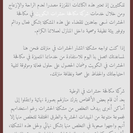
للكثيرين إذ تعتبر هذه الكائنات المقززة مصدرا لعدم الراحة والإزعاج
ومن خلال خدمات
شركة مكافحة حشرات الكويت
في مكافحة
الحشرات نسعى جاهدين للقضاء على هذه المشكلة بشكل فعال ودائم
وتوفير بيئة نظيفة وصحية داخل المنازل لعملائنا الكرام.
إذا كنت تواجه مشكلة انتشار الحشرات في منزلك فنحن هنا
لمساعدتك اتصل بنا اليوم للاستفادة من خدماتنا المتميزة في مكافحة
الحشرات في الكويت وضمان الحصول على حلول فعالة وموثوقة لتلبية
احتياجاتك والحفاظ على صحة ونظافة منزلك.
شركة مكافحة حشرات في الوطية
بعد أن قام بعض الأشخاص بترك منازلهم بصورة نهائية وانتقلوا إلى
أماكن أخرى بهدف التخلص من مشكلة الحشرات رغم استخدامهم
لمجموعة متنوعة من المبيدات الحشرية والطرق المختلفة للتخلص منها إلا
أنهم واجهوا صعوبة في التخلص منها بشكل نهائي ولحل هذه المشكلة،