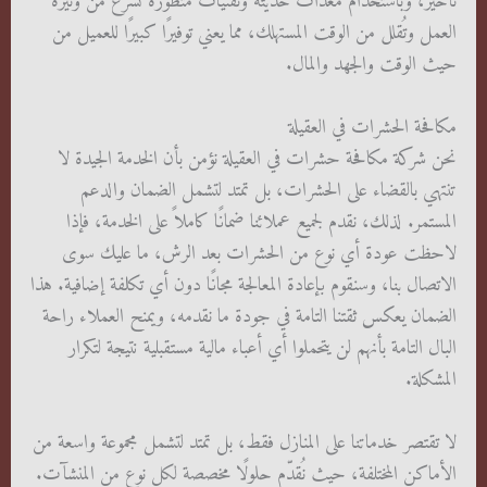
تأخير، وباستخدام معدات حديثة وتقنيات متطورة تُسرّع من وتيرة
العمل وتُقلل من الوقت المستهلك، مما يعني توفيرًا كبيرًا للعميل من
حيث الوقت والجهد والمال.
مكافحة الحشرات في العقيلة
نحن شركة مكافحة حشرات في العقيلة نؤمن بأن الخدمة الجيدة لا
تنتهي بالقضاء على الحشرات، بل تمتد لتشمل الضمان والدعم
المستمر. لذلك، نقدم لجميع عملائنا ضمانًا كاملاً على الخدمة، فإذا
لاحظت عودة أي نوع من الحشرات بعد الرش، ما عليك سوى
الاتصال بنا، وسنقوم بإعادة المعالجة مجانًا دون أي تكلفة إضافية. هذا
الضمان يعكس ثقتنا التامة في جودة ما نقدمه، ويمنح العملاء راحة
البال التامة بأنهم لن يتحملوا أي أعباء مالية مستقبلية نتيجة لتكرار
المشكلة.
لا تقتصر خدماتنا على المنازل فقط، بل تمتد لتشمل مجموعة واسعة من
الأماكن المختلفة، حيث نُقدّم حلولًا مخصصة لكل نوع من المنشآت.