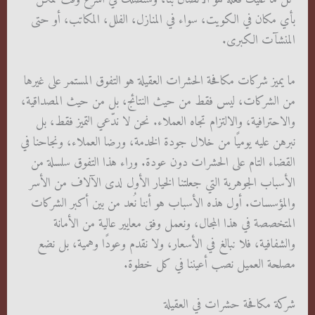
بأي مكان في الكويت، سواء في المنازل، الفلل، المكاتب، أو حتى
المنشآت الكبرى.
ما يميز شركات مكافحة الحشرات العقيلة هو التفوق المستمر على غيرها
من الشركات، ليس فقط من حيث النتائج، بل من حيث المصداقية،
والاحترافية، والالتزام تجاه العملاء. نحن لا ندّعي التميز فقط، بل
نبرهن عليه يوميًا من خلال جودة الخدمة، ورضا العملاء، ونجاحنا في
القضاء التام على الحشرات دون عودة. وراء هذا التفوق سلسلة من
الأسباب الجوهرية التي جعلتنا الخيار الأول لدى الآلاف من الأسر
والمؤسسات. أول هذه الأسباب هو أننا نُعد من بين أكبر الشركات
المتخصصة في هذا المجال، ونعمل وفق معايير عالية من الأمانة
والشفافية، فلا نبالغ في الأسعار، ولا نقدم وعودًا وهمية، بل نضع
مصلحة العميل نصب أعيننا في كل خطوة.
شركة مكافحة حشرات في العقيلة