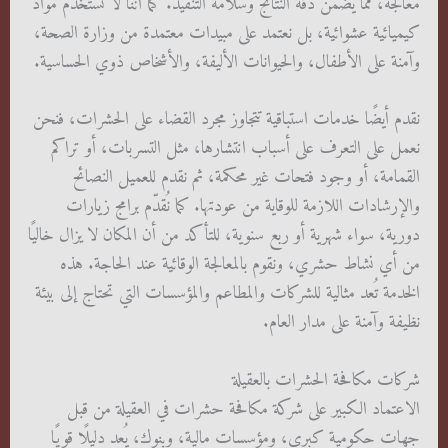
معالجة، مما يضمن دقة النتائج وسلامة التنفيذ. كما أننا لا نستخدم مواد
كيميائية عشوائية، بل نعتمد على مبيدات معتمدة من وزارة الصحة،
وآمنة على الأطفال، والحيوانات الأليفة، والأشخاص ذوي الحساسية.
نقدم أيضًا خدمات استباقية تتجاوز مجرد القضاء على الحشرات، فنحن
نعمل على التعرف على أسباب انتشارها، مثل التسربات، أو تراكم
القمامة، أو وجود فتحات غير محكمة، ثم نقدم للعميل النصائح
والإرشادات اللازمة للوقاية من عودتها. كما نُقدّم برامج زيارات
دورية، سواء شهرية أو ربع سنوية، للتأكد من أن المكان لا يزال خاليًا
من أي نشاط حشري، ونقوم بالمعالجة الوقائية عند الحاجة. هذه
الخدمة تُعد مثالية للشركات والمطاعم والمؤسسات التي تحتاج إلى بيئة
نظيفة وآمنة على مدار العام.
شركات مكافحة الحشرات بالعقيلة
الاعتماد الكبير على شركة مكافحة حشرات في العقيلة من قبل
جهات حكومية كبرى، ومؤسسات مالية، وبنوك، يُعد دليلًا قويًا