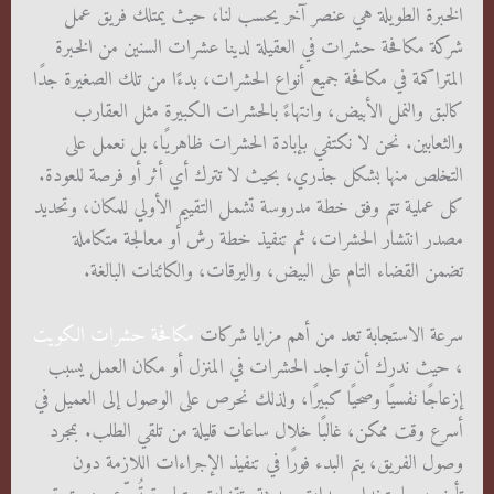
الخبرة الطويلة هي عنصر آخر يحسب لنا، حيث يمتلك فريق عمل
شركة مكافحة حشرات في العقيلة لدينا عشرات السنين من الخبرة
المتراكمة في مكافحة جميع أنواع الحشرات، بدءًا من تلك الصغيرة جدًا
كالبق والنمل الأبيض، وانتهاءً بالحشرات الكبيرة مثل العقارب
والثعابين. نحن لا نكتفي بإبادة الحشرات ظاهريًا، بل نعمل على
التخلص منها بشكل جذري، بحيث لا تترك أي أثر أو فرصة للعودة.
كل عملية تتم وفق خطة مدروسة تشمل التقييم الأولي للمكان، وتحديد
مصدر انتشار الحشرات، ثم تنفيذ خطة رش أو معالجة متكاملة
تضمن القضاء التام على البيض، واليرقات، والكائنات البالغة.
سرعة الاستجابة تعد من أهم مزايا شركات
مكافحة حشرات الكويت
، حيث ندرك أن تواجد الحشرات في المنزل أو مكان العمل يسبب
إزعاجًا نفسيًا وصحيًا كبيرًا، ولذلك نحرص على الوصول إلى العميل في
أسرع وقت ممكن، غالبًا خلال ساعات قليلة من تلقي الطلب. بمجرد
وصول الفريق، يتم البدء فورًا في تنفيذ الإجراءات اللازمة دون