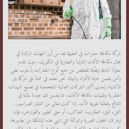
شركة مكافحة حشرات في العقيلة تعد من أبرز الجهات الرائدة في
مجال مكافحة الآفات المنزلية والتجارية في الكويت، حيث تقدم
حلولًا شاملة وفعّالة للتخلص من جميع أنواع الحشرات بأسلوب علمي
وآمن يضمن حماية الأفراد والبيئة. نحن نعتمد في عملنا على شركة باير
الألمانية، إحدى أكبر الشركات العالمية المتخصصة في تصنيع المبيدات
الحشرية وتقنيات مكافحة الآفات، مما يضمن لك جودة عالية في
النتائج وفعالية طويلة الأمد. إذا كنت تعاني من انتشار الصراصير،
النمل، البق، العقارب، العناكب، أو حتى الطيور والقوارض، فإننا
نوفر لك الحلول الفورية والدائمة التي تنهي هذه المشكلة من جذورها.
كل ما عليك فعله هو الاتصال بنا، وسنصلك في أسرع وقت ممكن