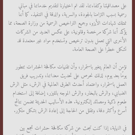
على مصداقيتنا وكفاءتنا. لقد تم اختيارنا لتقديم خدماتنا في مباني
رسمية بسبب التزامنا بالجودة، والسرية، والدقة في التنفيذ. كما أننا
نمتلك شهادات الأيزو، وجميع التراخيص الرسمية من وزارة الصحة، مما
يؤكد أننا شركة مرخصة وقانونية، على عكس العديد من الشركات
الأخرى التي تعمل بدون ترخيص وتستخدم مواد غير معتمدة قد
تشكل خطرًا على الصحة العامة.
نؤمن أن العالم يتغير باستمرار، وأن تقنيات مكافحة الحشرات تتطور
يومًا بعد يوم، لذلك نحرص على تحديث معداتنا، وتدريب فريق
العمل باستمرار، واعتماد أحدث الطرق العالمية في الرش، مثل الرش
الضبابي، والرش بالبخار، والرش الموجه بالليزر، إضافة إلى استخدام
طعوم ذكية ومصائد إلكترونية. هذه الأساليب الحديثة تضمن نتائج
أسرع وأكثر دقة، وتقلل من الحاجة إلى إعادة الرش بشكل متكرر.
في النهاية، إذا كنت تبحث عن شركة مكافحة حشرات تجمع بين