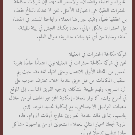
الخبرة، والتقنية، والضمان، والأسعار العادلة، فإن شركات مكافحة
الحشرات العقيلة هي اختيارك الأمثل. نحن لا نعدك بالنتائج فقط،
بل نحققها فعليًا، ونثبتها عبر رضا العملاء ونجاحنا المستمر في القضاء
على الحشرات بشكل نهائي. معنا، يمكنك العيش في بيئة نظيفة،
آمنة، وخالية من أي تهديدات حشرية، طوال العام.
شركة مكافحة الحشرات في العقيلة
نحن في شركة مكافحة حشرات في العقيلة نولي اهتمامًا خاصًا بتجربة
العميل من اللحظة الأولى للاتصال وحتى انتهاء الخدمة، حيث يتم
استقبال المكالمات من قبل فريق خدمة عملاء محترف مدرب على
الرد السريع، وفهم طبيعة المشكلة، وتوجيه الفريق المناسب إلى الموقع
في أسرع وقت. كما نوفر للعملاء إمكانية الحجز عبر الهاتف أو من خلال
منصات التواصل الاجتماعي، مع إمكانية تحديد الموعد الذي
يناسبهم، بما في ذلك خدمة الطوارئ خارج أوقات الدوام. هذه
المرونة تجعلنا الخيار المثالي للعملاء المشغولين أو من يواجهون مشاكل
حادة تتطلب تدخلًا فوريًا.