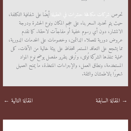
تحرص
شركات مكافحة حشرات في العقيلة
أيضًا على شفافية التكلفة،
حيث يتم تحديد السعر بناء على حجم المكان ونوع الحشرة ودرجة
الانتشار، دون أي رسوم خفية أو مفاجآت لاحقة. كما نقدم
عروض دورية للعملاء الدائمين، وخصومات على الخدمات الدورية،
مما يشجع على التعاقد المستمر للحفاظ على بيئة خالية من الآفات. كل
عملية تنفذها الشركة تُوثق، وتُرفق بتقرير مفصل يوضح نوع المواد
المستخدمة، ونطاق العمل، والإجراءات المتخذة، ما يمنح العميل
شعورًا بالاطمئنان والثقة.
→
المقالة السابقة
المقالة التالية
←