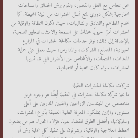
نحن نتعامل مع الفلل والقصور، ونقوم برش الحدائق والمساحات
الخارجية بشكل دوري لمنع تسلل الحشرات من البيئة المحيطة. كما
نخدم المطاعم والفنادق والشاليهات، حيث تكون النظافة والوقاية من
الحشرات أمرًا حيويًا للحفاظ على السمعة والامتثال للمعايير الصحية.
بالإضافة إلى ذلك، نوفر خدمات مكافحة الحشرات في المزارع
الحيوانية، المصانع، الشركات، والمدارس، حيث نعمل على حماية
المعدات، المنتجات، والأشخاص من الأضرار التي قد تسببها
الحشرات، سواء كانت صحية أو اقتصادية.
شركات مكافحة الحشرات العقيلة
ما يميز شركة مكافحة حشرات في العقيلة أيضًا هو وجود فريق
متخصص من المهندسين الزراعيين والفنيين المدربين على أعلى
مستوى، والذين يمتلكون المعرفة العلمية العميقة بأنواع الحشرات،
وسلوكياتها، وأفضل الطرق للقضاء عليها. هؤلاء الخبراء هم من يضعون
الخطط العلاجية والوقائية، ويشرفون على تنفيذ كل عملية رش أو