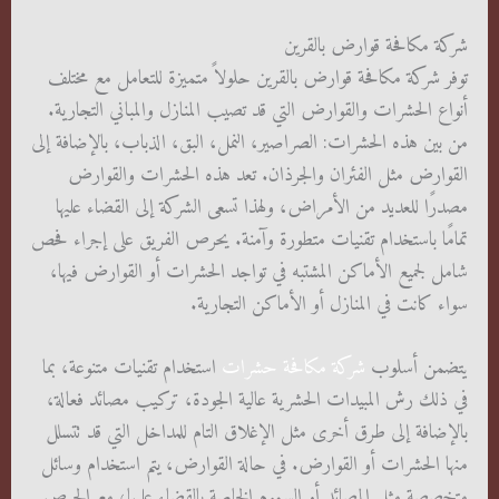
شركة مكافحة قوارض بالقرين
توفر شركة مكافحة قوارض بالقرين حلولاً متميزة للتعامل مع مختلف
أنواع الحشرات والقوارض التي قد تصيب المنازل والمباني التجارية.
من بين هذه الحشرات: الصراصير، النمل، البق، الذباب، بالإضافة إلى
القوارض مثل الفئران والجرذان. تعد هذه الحشرات والقوارض
مصدرًا للعديد من الأمراض، ولهذا تسعى الشركة إلى القضاء عليها
تمامًا باستخدام تقنيات متطورة وآمنة. يحرص الفريق على إجراء فحص
شامل لجميع الأماكن المشتبه في تواجد الحشرات أو القوارض فيها،
سواء كانت في المنازل أو الأماكن التجارية.
يتضمن أسلوب
شركة مكافحة حشرات
استخدام تقنيات متنوعة، بما
في ذلك رش المبيدات الحشرية عالية الجودة، تركيب مصائد فعالة،
بالإضافة إلى طرق أخرى مثل الإغلاق التام للمداخل التي قد تتسلل
منها الحشرات أو القوارض. في حالة القوارض، يتم استخدام وسائل
متخصصة مثل المصائد أو السموم الخاصة بالقضاء عليها، مع الحرص