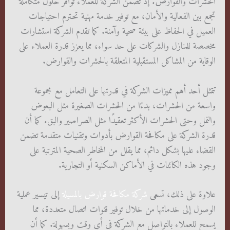
الحشرات والقوارض. إذ تضمن الشركة للعملاء توافر حلول متكاملة
تجمع بين الفعالية والأمان، مع توفير خدمة مهنية تحترم احتياجات
العميل في الحفاظ على بيئة صحية وآمنة. كما تقدم الشركة استشارات
مخصصة للمنازل والشركات على حد سواء، مما يعزز قدرة العملاء على
الوقاية من المشاكل المستقبلية المتعلقة بالحشرات والقوارض.
تتمثل أحد أهم مميزات الشركة في قدرتها على التعامل مع مجموعة
واسعة من الحشرات، بدءًا من الحشرات الصغيرة مثل البعوض
والنمل وحتى الحشرات الأكثر تعقيدًا مثل الصراصير والبق. كما أن
قدرة الشركة على مكافحة القوارض بأدوات وتقنيات متقدمة تضمن
القضاء عليها بشكل دائم، مما يقلل من المخاطر الصحية المترتبة على
وجود هذه الكائنات في الأماكن السكنية أو التجارية.
علاوة على ذلك، تسعى
شركة مكافحة قوارض بالمسيلة
إلى تيسير عملية
الوصول إلى خدماتها من خلال توفير قنوات اتصال متعددة، مما
يسمح للعملاء بالتواصل مع الشركة في أي وقت وبسهولة. كما أن